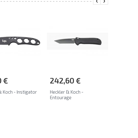
‹
›
0 €
242,60 €
& Koch - Instigator
Heckler & Koch -
Entourage