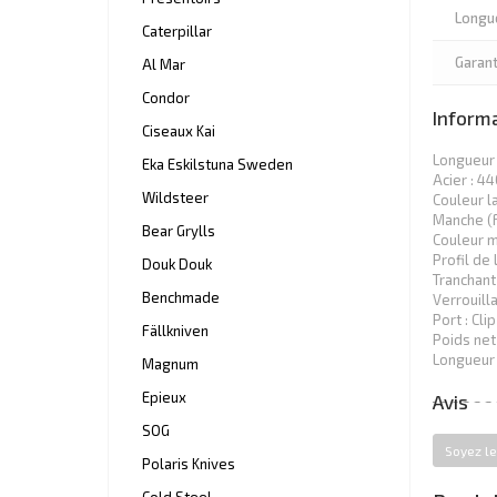
Longue
Caterpillar
Garant
Al Mar
Condor
Informa
Ciseaux Kai
Longueur 
Eka Eskilstuna Sweden
Acier : 4
Wildsteer
Couleur l
Manche (F
Bear Grylls
Couleur m
Profil de 
Douk Douk
Tranchant
Benchmade
Verrouill
Port : Cli
Fällkniven
Poids net
Longueur 
Magnum
Epieux
Avis
SOG
Soyez le
Polaris Knives