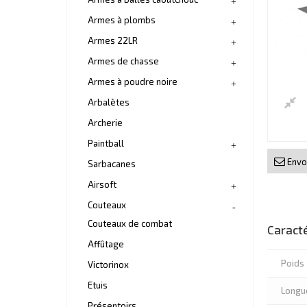
Armes à plombs
Armes 22LR
Armes de chasse
Armes à poudre noire
Arbalètes
Archerie
Paintball
Envoy
Sarbacanes
Airsoft
Couteaux
Couteaux de combat
Caracté
Affûtage
Poids
Victorinox
Etuis
Longue
Présentoirs