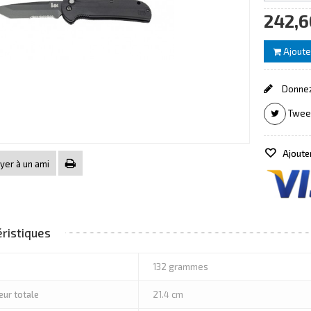
242,6
Ajoute
Donnez
Twee
Ajouter
er à un ami
ristiques
132 grammes
ur totale
21.4 cm