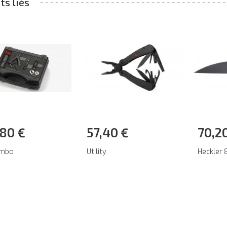
ts liés
,80 €
57,40 €
70,2
ombo
Utility
Heckler 