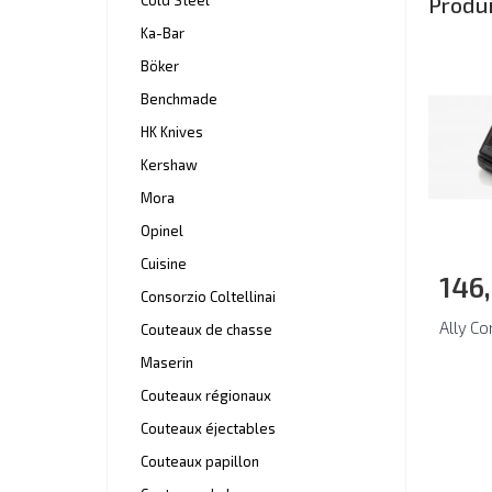
Cold Steel
Produi
Ka-Bar
Böker
Benchmade
HK Knives
Kershaw
Mora
Opinel
Cuisine
146
Consorzio Coltellinai
Ally C
Couteaux de chasse
Maserin
Couteaux régionaux
Couteaux éjectables
Couteaux papillon