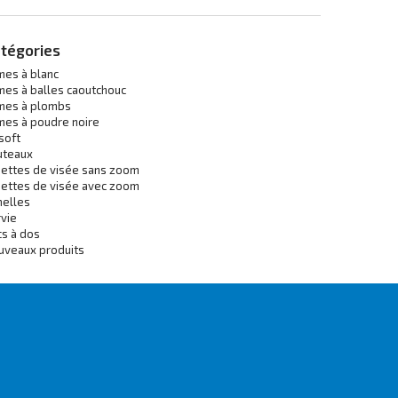
tégories
mes à blanc
mes à balles caoutchouc
mes à plombs
mes à poudre noire
soft
uteaux
nettes de visée sans zoom
nettes de visée avec zoom
melles
vie
cs à dos
uveaux produits