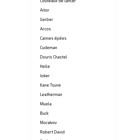
Couteaux de lancer
Aitor
Gerber
Arcos
Cannes épées
Cudeman
Douris Chastel
Helle
Joker
Kane Tsune
Leatherman
Muela
Buck
Morakniv
Robert David