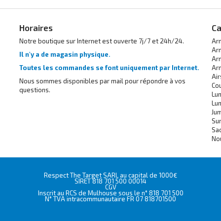
Horaires
Ca
Notre boutique sur Internet est ouverte 7j/7 et 24h/24.
Ar
Ar
Il n'y a de magasin physique.
Ar
Toutes les commandes se font uniquement par Internet.
Ar
Air
Nous sommes disponibles par mail pour répondre à vos
Co
questions.
Lu
Lu
Ju
Sur
Sa
No
Respect The Target SARL au capital de 1000€
SIRET 818 701 500 00014
CGV
Inscrit au RCS de Mulhouse sous le n° 818 701 500
N° TVA intracommunautaire FR 07 818701500