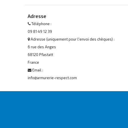
Adresse
Téléphone :
09 81 49 12 39
Adresse (uniquement pour l'envoi des chèques) :
6 rue des Anges
68120 Pfastatt
France
Email :
info@armurerie-respect.com