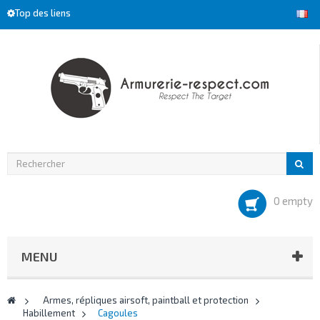
Top des liens
0 empty
MENU
>
Armes, répliques airsoft, paintball et protection
>
Habillement
>
Cagoules