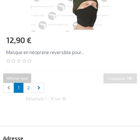
12,90 €
Masque en néoprene reversible pour...
Afficher tout
Comparer (
0
)
1
2
Résultats 1 - 15 sur 18.
Adresse