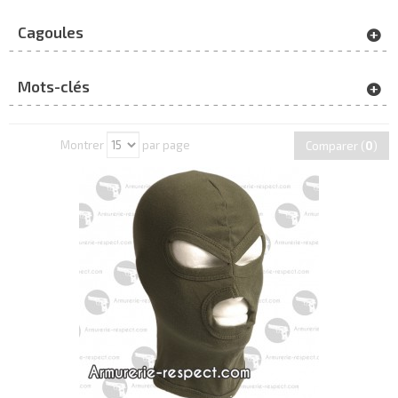
Cagoules
Mots-clés
Montrer
par page
Comparer (
0
)