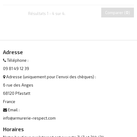
Comparer (
0
)
Résultats 1 - 4 sur 4.
Adresse
Téléphone :
09 81 49 12 39
Adresse (uniquement pour l'envoi des chèques) :
6 rue des Anges
68120 Pfastatt
France
Email :
info@armurerie-respect.com
Horaires