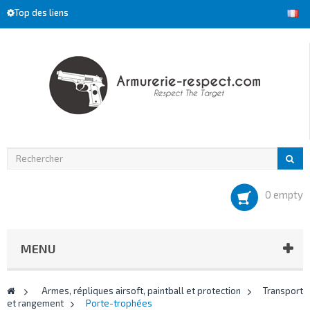
Top des liens
0 empty
MENU
>
Armes, répliques airsoft, paintball et protection
>
Transport
et rangement
>
Porte-trophées