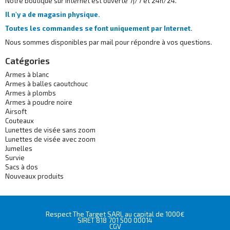
Notre boutique sur Internet est ouverte 7j/7 et 24h/24.
Il n'y a de magasin physique.
Toutes les commandes se font uniquement par Internet.
Nous sommes disponibles par mail pour répondre à vos questions.
Catégories
Armes à blanc
Armes à balles caoutchouc
Armes à plombs
Armes à poudre noire
Airsoft
Couteaux
Lunettes de visée sans zoom
Lunettes de visée avec zoom
Jumelles
Survie
Sacs à dos
Nouveaux produits
Respect The Target SARL au capital de 1000€
SIRET 818 701 500 00014
CGV