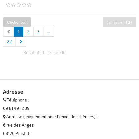
Afficher tout
Comparer (
0
)
1
2
3
...
22
Résultats 1 - 15 sur 316.
Adresse
Téléphone :
09 81 49 12 39
Adresse (uniquement pour l'envoi des chèques) :
6 rue des Anges
68120 Pfastatt