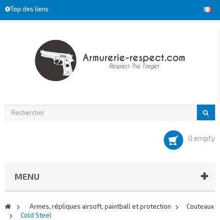
Top des liens
0 empty
MENU
>
Armes, répliques airsoft, paintball et protection
>
Couteaux
>
Cold Steel