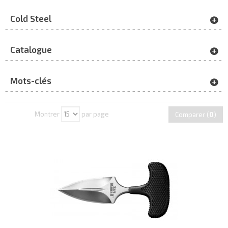
Cold Steel
Catalogue
Mots-clés
Montrer
par page
Comparer (
0
)