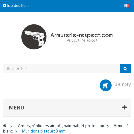
Top des liens
0 empty
MENU
>
Armes, répliques airsoft, paintball et protection
>
Armes à
blanc
>
Munitions pistolet 9 mm