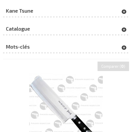
Kane Tsune
Catalogue
Mots-clés
Comparer (
0
)