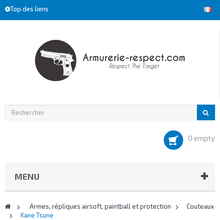
Top des liens
0 empty
MENU
>
Armes, répliques airsoft, paintball et protection
>
Couteaux
>
Kane Tsune